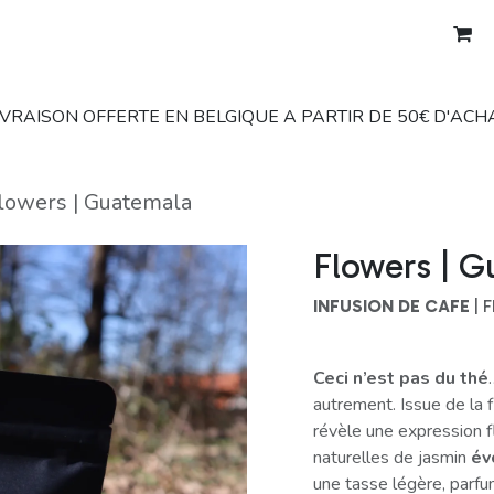
s
À propos
Notre démarche
Professionnels
IVRAISON OFFERTE EN BELGIQUE A PARTIR DE 50€ D'ACH
lowers | Guatemala
Flowers | 
INFUSION DE CAFE
| 
Ceci n’est pas du thé
autrement. Issue de la f
révèle une expression f
naturelles de jasmin
év
une tasse légère, parf