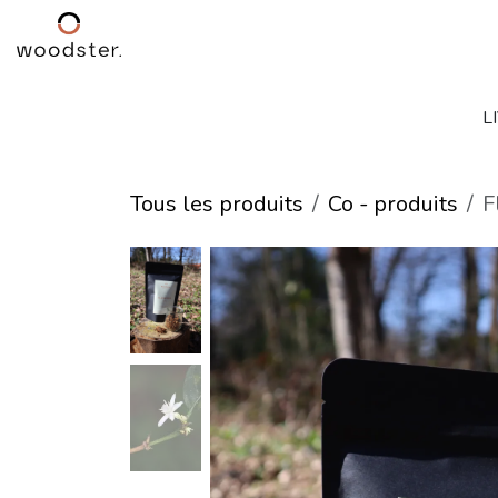
Se rendre au contenu
Accueil
Boutique
Atelier
L
Tous les produits
Co - produits
F