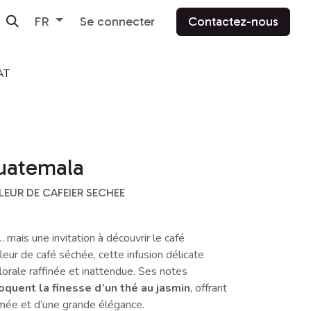
Se connecter
Contactez-nous
FR
AT
Guatemala
FLEUR DE CAFEIER SECHEE
… mais une invitation à découvrir le café
leur de café séchée, cette infusion délicate
lorale raffinée et inattendue. Ses notes
oquent la finesse d’un thé au jasmin
, offrant
umée et d’une grande élégance.