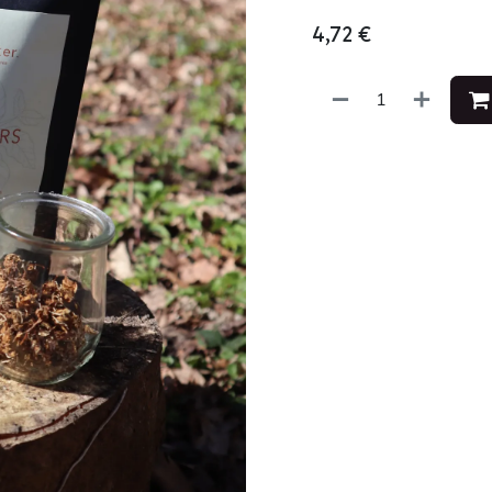
4,72
€