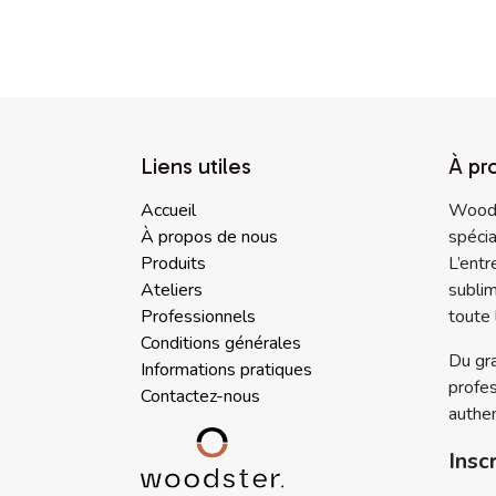
Liens utiles
À pr
Accueil
Woodst
À propos de nous
spécia
Produits
L’entr
Ateliers
sublim
Professionnels
toute 
Conditions générales
Du gra
Informations pratiques
profes
Contactez-nous
authen
Insc